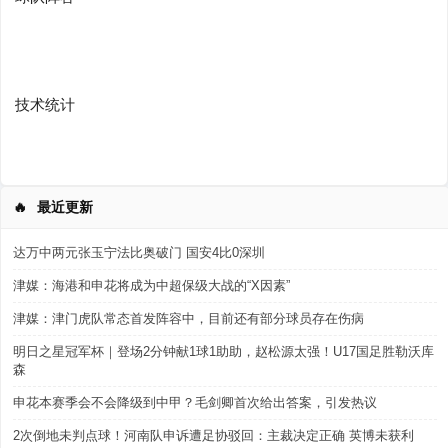
技术统计
🔥
最近更新
达万中两元张玉宁法比奥破门 国安4比0深圳
津媒：海港和申花将成为中超保级大战的“X因素”
津媒：津门虎队常态首发阵容中，目前还有部分球员存在伤病
明日之星冠军杯｜登场2分钟献1球1助助，赵松源太强！U17国足胜勒沃库
森
申花本赛季会不会降级到中甲？毛剑卿首次给出答案，引发热议
2次倒地未判点球！河南队申诉遭足协驳回：主裁决定正确 英博未获利