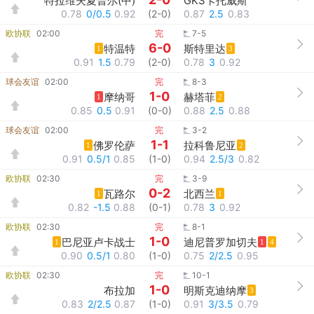
特拉维夫夏普尔(中)
GKS卡托威斯
0.78
0/0.5
0.92
(2-0)
0.87
2.5
0.83
欧协联
02:00
完
7-5
6-0
特温特
斯特里达
1
3
0.91
1.5
0.79
(2-0)
0.78
3
0.92
球会友谊
02:00
完
8-3
1-0
摩纳哥
赫塔菲
1
2
0.85
0.5
0.91
(0-0)
0.88
2.5
0.88
球会友谊
02:00
完
3-2
1-1
佛罗伦萨
拉科鲁尼亚
1
2
0.91
0.5/1
0.85
(1-0)
0.94
2.5/3
0.82
欧协联
02:30
完
3-9
0-2
瓦路尔
北西兰
1
1
0.82
-1.5
0.88
(0-1)
0.78
3
0.92
欧协联
02:30
完
8-1
1-0
巴尼亚卢卡战士
迪尼普罗加切夫
1
1
4
0.90
0.5/1
0.80
(1-0)
0.75
2/2.5
0.95
欧协联
02:30
完
10-1
1-0
布拉加
明斯克迪纳摩
3
0.83
2/2.5
0.87
(1-0)
0.91
3/3.5
0.79