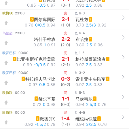
0.85
-0.5
0.97
(0-1)
0.92
2.5
0.88
欧协联
23:00
完
6-3
2-1
图尔库国际
瓦杜兹
3
2
0.76
0/0.5
0.94
(1-0)
0.78
2.5/3
0.92
乌兹超
23:00
完
6-4
2-2
塔什干棉农
布哈拉
3
0.85
1
0.91
(2-0)
0.80
2.5
0.96
欧罗巴杯
00:00
完
1-5
2-1
比亚韦斯托克雅盖隆
格拉斯哥流浪者
1
3
0.90
-0/0.5
0.92
(2-1)
0.97
2.5
0.83
欧罗巴杯
00:00
完
3-2
0-3
特拉维夫马卡比
索非亚中央陆军
3
4
0.97
0.5
0.85
(0-2)
0.97
2.5
0.83
欧协联
00:00
完
5-3
1-1
赫尔辛基
马瑟韦尔
2
3
0.72
0
0.98
(0-0)
0.94
2.5/3
0.76
欧协联
00:00
完
4-5
1-4
派德(中)
维也纳快速
1
1
0.92
-1.5/2
0.78
(1-1)
0.94
3/3.5
0.76