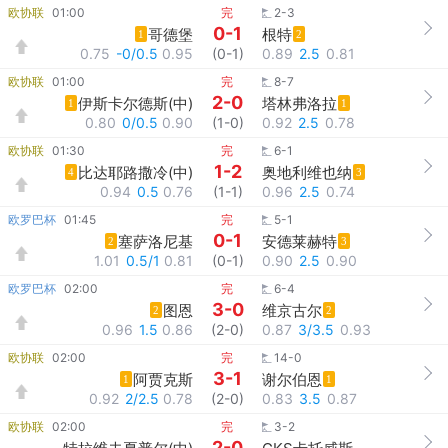
欧协联
01:00
完
2-3
0-1
哥德堡
根特
1
2
0.75
-0/0.5
0.95
(0-1)
0.89
2.5
0.81
欧协联
01:00
完
8-7
2-0
伊斯卡尔德斯(中)
塔林弗洛拉
1
1
0.80
0/0.5
0.90
(1-0)
0.92
2.5
0.78
欧协联
01:30
完
6-1
1-2
比达耶路撒冷(中)
奥地利维也纳
4
3
0.94
0.5
0.76
(1-1)
0.96
2.5
0.74
欧罗巴杯
01:45
完
5-1
0-1
塞萨洛尼基
安德莱赫特
2
3
1.01
0.5/1
0.81
(0-1)
0.90
2.5
0.90
欧罗巴杯
02:00
完
6-4
3-0
图恩
维京古尔
2
2
0.96
1.5
0.86
(2-0)
0.87
3/3.5
0.93
欧协联
02:00
完
14-0
3-1
阿贾克斯
谢尔伯恩
1
1
0.92
2/2.5
0.78
(2-0)
0.83
3.5
0.87
欧协联
02:00
完
3-2
2-0