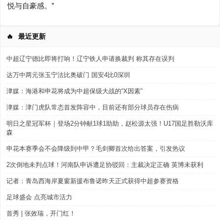
悦与自豪感。”
🔥
最近更新
中超辽宁德比即将打响！辽宁铁人申请换裁判 称其存在误判
达万中两元张玉宁法比奥破门 国安4比0深圳
津媒：海港和申花将成为中超保级大战的“X因素”
津媒：津门虎队常态首发阵容中，目前还有部分球员存在伤病
明日之星冠军杯｜登场2分钟献1球1助助，赵松源太强！U17国足胜勒沃库
森
申花本赛季会不会降级到中甲？毛剑卿首次给出答案，引发热议
2次倒地未判点球！河南队申诉遭足协驳回：主裁决定正确 英博未获利
记者：青岛西海岸夏窗新援布鲁诺昨天正式获得中超参赛资格
足球盛会 点亮城市活力
首秀 | 张效瑞，开门红！