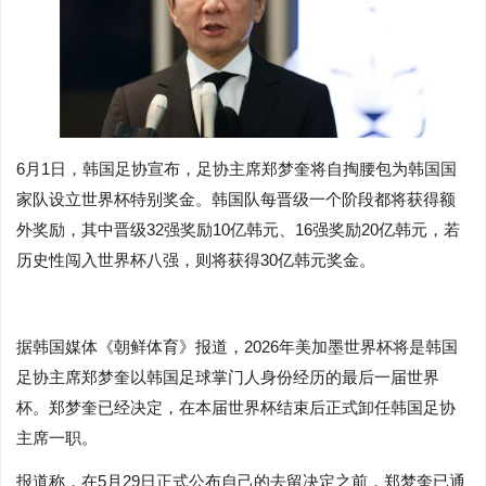
6月1日，韩国足协宣布，足协主席郑梦奎将自掏腰包为韩国国
家队设立世界杯特别奖金。韩国队每晋级一个阶段都将获得额
外奖励，其中晋级32强奖励10亿韩元、16强奖励20亿韩元，若
历史性闯入世界杯八强，则将获得30亿韩元奖金。
据韩国媒体《朝鲜体育》报道，2026年美加墨世界杯将是韩国
足协主席郑梦奎以韩国足球掌门人身份经历的最后一届世界
杯。郑梦奎已经决定，在本届世界杯结束后正式卸任韩国足协
主席一职。
报道称，在5月29日正式公布自己的去留决定之前，郑梦奎已通