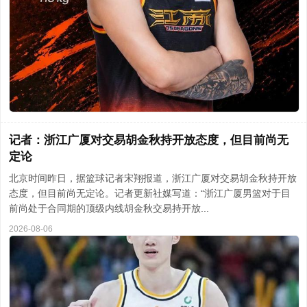
记者：浙江广厦对交易胡金秋持开放态度，但目前尚无
定论
北京时间昨日，据篮球记者宋翔报道，浙江广厦对交易胡金秋持开放
态度，但目前尚无定论。记者更新社媒写道：“浙江广厦男篮对于目
前尚处于合同期的顶级内线胡金秋交易持开放...
2026-08-06