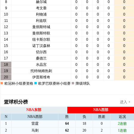
篮球积分榜
进入