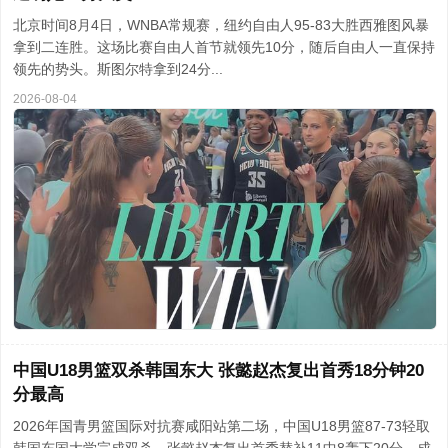
北京时间8月4日，WNBA常规赛，纽约自由人95-83大胜西雅图风暴
拿到二连胜。这场比赛自由人首节就领先10分，随后自由人一直保持
领先的势头。斯图尔特拿到24分...
2026-08-04
中国U18男篮双杀韩国东大 张懿赵杰复出首秀18分钟20
分最高
2026年国青男篮国际对抗赛咸阳站第二场，中国U18男篮87-73轻取