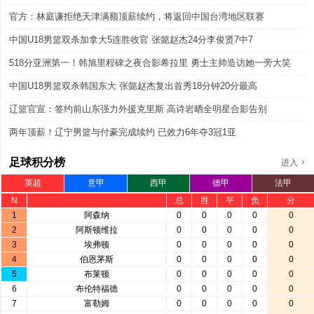
官方：林庭谦拒绝天津满额顶薪续约，将返回中国台湾地区联赛
中国U18男篮双杀加拿大5连胜收官 张懿赵杰24分李俊贤7中7
518分亚洲第一！韩旭里程碑之夜合影希拉里 勇士主帅造访她一旁大笑
中国U18男篮双杀韩国东大 张懿赵杰复出首秀18分钟20分最高
辽篮官宣：签约前山东强力外援克里斯 高诗岩晒全明星合影告别
两年顶薪！辽宁男篮与付豪完成续约 已效力6年夺3冠1亚
足球积分榜
进入