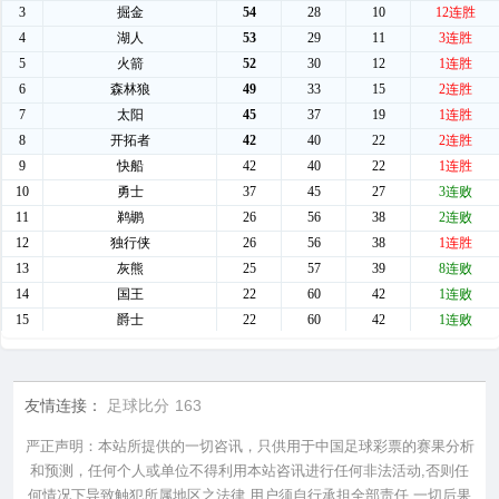
友情连接：
足球比分
163
严正声明：本站所提供的一切咨讯，只供用于中国足球彩票的赛果分析
和预测，任何个人或单位不得利用本站咨讯进行任何非法活动,否则任
何情况下导致触犯所属地区之法律,用户须自行承担全部责任,一切后果