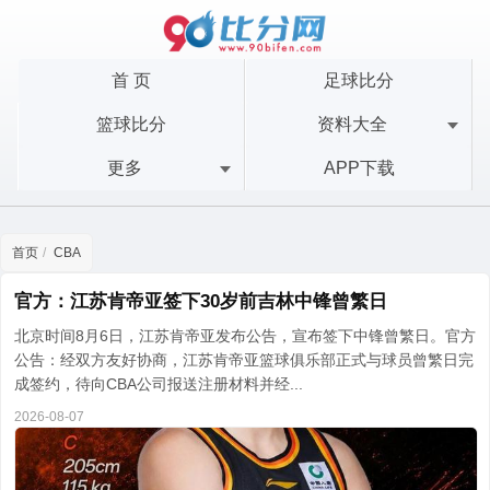
首 页
足球比分
篮球比分
资料大全
更多
APP下载
首页
CBA
官方：江苏肯帝亚签下30岁前吉林中锋曾繁日
北京时间8月6日，江苏肯帝亚发布公告，宣布签下中锋曾繁日。官方
公告：经双方友好协商，江苏肯帝亚篮球俱乐部正式与球员曾繁日完
成签约，待向CBA公司报送注册材料并经...
2026-08-07