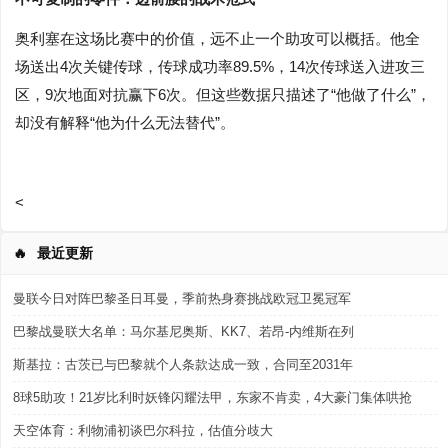
奥利塞在这场比赛中的价值，远不止一个助攻可以概括。他全
场送出4次关键传球，传球成功率89.5%，14次传球送入进攻三
区，9次地面对抗赢下6次。但这些数据只描述了“他做了什么”，
却没有解释“他为什么无法替代”。
<
🔥
最近更新
曼联今日对阵巴黎圣日耳曼，季前热身赛挑战欧冠卫冕冠军
巴黎战曼联大名单：马尔基尼奥斯、KK7、若昂-内维斯在列
斯基拉：古茨已与巴黎就个人条款达成一致，合同至2031年
8球5助攻！21岁比利时妖锋闪耀法甲，东家不肯卖，4大豪门集体哄抢
天空体育：利物浦初谈巴尔科拉，估值分歧大