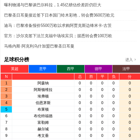
曝利物浦与巴黎谈巴尔科拉，1.45亿镑估价差距仍巨大
巴黎圣日耳曼接近签下日本国门铃木彩艳，转会费3600万欧元
迪马：巴黎准备报价5500万欧以求购阿贾克斯边锋米卡-古茨
官方：沙尔克签下法兰克福中场埃宾贝；据悉转会费100万欧
马格内斯·阿克利乌什加盟巴黎圣日耳曼
足球积分榜
进入