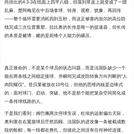
尚排出的4-3-3在纸面上四平八稳，但落到草皮上就变成了一团
乱麻。楚阿梅尼在中后场拿球、转身、观察、犹豫、再回传
——整个循环需要消耗四到五秒，而这足够塞内加尔的高位防
线完成三次位置重塑。拉比奥的长传是唯一的提速器，但长传
的本质是赌博，赌的是前锋个人能力的碾压。
真正致命的，不是某个球员的状态问题，而是法国队缺少一个
能在两条线之间稳定接球、并瞬间完成攻防转换方向判断的“人
肉陀螺仪”。登贝莱被放在10号位，但他的思维内核是边锋式
的：面对球门、启动、突破。他不是那个能把复杂空间简化成
一条传球线路的人。
于是我们看到：姆巴佩两次停球失误，杜埃的远射偏出天际，
奥利塞在右翼接球后茫然四顾。法国队的进攻像一条被截成数
段的蚯蚓，每一段都在挣扎，但彼此之间没有任何神经连接。