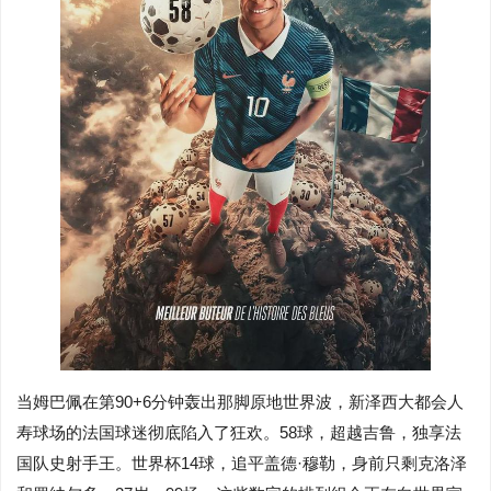
当姆巴佩在第90+6分钟轰出那脚原地世界波，新泽西大都会人
寿球场的法国球迷彻底陷入了狂欢。58球，超越吉鲁，独享法
国队史射手王。世界杯14球，追平盖德·穆勒，身前只剩克洛泽