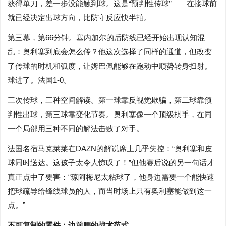
获得单刀，差一步没能触到球。这是“预判性传球”——在接球前
就已经决定出球方向，比防守反应快半拍。
第三幕，第66分钟。塞内加尔的后防线已经开始出现认知混
乱：奥利塞到底会怎么传？他这次选择了同样的通道，但改变
了传球的时机和弧度，让姆巴佩能够在跑动中顺势转身扫射。
球进了。法国1-0。
三次传球，三种空间解读。第一球靠反视觉欺骗，第二球靠预
判性出球，第三球靠变化节奏。奥利塞像一个顶级棋手，在同
一个局部用三种不同的解法击败了对手。
法国名宿马克莱莱在DAZN的解说席上几乎失控：“奥利塞和皮
球同时送达。这孩子太令人惊叹了！”但他赛后说的另一句话才
真正点中了要害：“琼阿梅尼太粘球了，他身边需要一个能快速
把球疏导给锋线球员的人，而当时场上只有奥利塞能做到这一
点。”
不可复制的零件：边前腰的战术范式