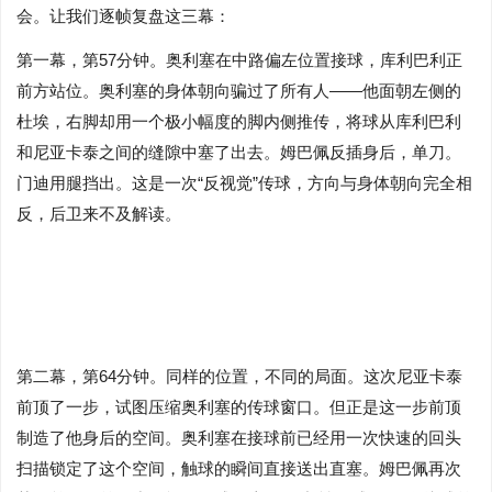
会。让我们逐帧复盘这三幕：
第一幕，第57分钟。奥利塞在中路偏左位置接球，库利巴利正
前方站位。奥利塞的身体朝向骗过了所有人——他面朝左侧的
杜埃，右脚却用一个极小幅度的脚内侧推传，将球从库利巴利
和尼亚卡泰之间的缝隙中塞了出去。姆巴佩反插身后，单刀。
门迪用腿挡出。这是一次“反视觉”传球，方向与身体朝向完全相
反，后卫来不及解读。
第二幕，第64分钟。同样的位置，不同的局面。这次尼亚卡泰
前顶了一步，试图压缩奥利塞的传球窗口。但正是这一步前顶
制造了他身后的空间。奥利塞在接球前已经用一次快速的回头
扫描锁定了这个空间，触球的瞬间直接送出直塞。姆巴佩再次