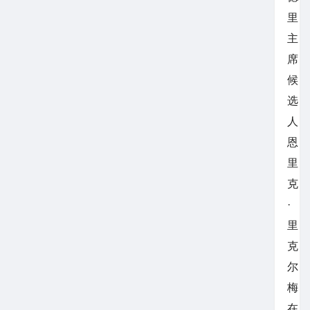
里
主
席
候
选
人
恩
里
克
·
里
克
尔
梅
在