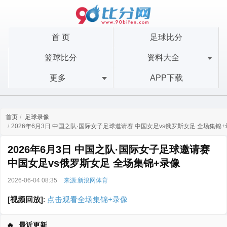
首 页
足球比分
篮球比分
资料大全
更多
APP下载
首页
足球录像
2026年6月3日 中国之队·国际女子足球邀请赛 中国女足vs俄罗斯女足 全场集锦+
2026年6月3日 中国之队·国际女子足球邀请赛
中国女足vs俄罗斯女足 全场集锦+录像
2026-06-04 08:35
来源:新浪网体育
[视频回放]
:
点击观看全场集锦+录像
🔥
最近更新