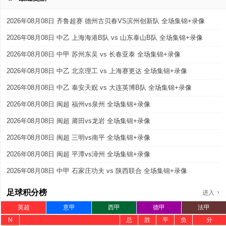
2026年08月08日 齐鲁超赛 德州古贝春VS滨州创新队 全场集锦+录像
2026年08月08日 中乙 上海海港B队 vs 山东泰山B队 全场集锦+录像
2026年08月08日 中甲 苏州东吴 vs 长春亚泰 全场集锦+录像
2026年08月08日 中乙 北京理工 vs 上海赛更达 全场集锦+录像
2026年08月08日 中乙 泰安天贶 vs 大连英博B队 全场集锦+录像
2026年08月08日 闽超 福州vs泉州 全场集锦+录像
2026年08月08日 闽超 莆田vs龙岩 全场集锦+录像
2026年08月08日 闽超 三明vs南平 全场集锦+录像
2026年08月08日 闽超 平潭vs漳州 全场集锦+录像
2026年08月08日 中甲 石家庄功夫 vs 陕西联合 全场集锦+录像
足球积分榜
进入