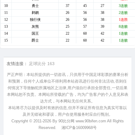
友情连接：
足球比分
163
严正声明：本站所提供的一切咨讯，只供用于中国足球彩票的赛果分析
和预测，任何个人或单位不得利用本站咨讯进行任何非法活动,否则任
何情况下导致触犯所属地区之法律,用户须自行承担全部责任,一切后果
本网站恕不负责。本网站所登载的广告，均为广告客户的个人意见和表
达方式，与本网站无任何关系。
本站将尽力以提供及时有效的信息,但并不保证所有信息为真实可靠以
及并无错讹和谬误，用户在使用服务时应自行甄别。
Copyright © 2011-2026 By
90比分网
www.90bifen.com All Rights
Reserved.
湘ICP备16009968号