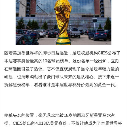
随着美加墨世界杯的脚步日益临近，足坛权威机构CIES公布了
本届赛事身价最高的10名球员榜单。这份名单一经出炉，立刻
在球迷圈引发了热议。它不仅直观展现了当今足坛年轻力量的
崛起，也清晰勾勒出了豪门球队未来的建队核心。接下来逐一
拆解这份榜单，看看谁才是本届世界杯身价最高的黄金一代。
榜单头名的位置，毫无悬念地被18岁的西班牙新星亚马尔占
据。CIES给出的4.013亿美元身价，不仅让他成为了本届世界杯