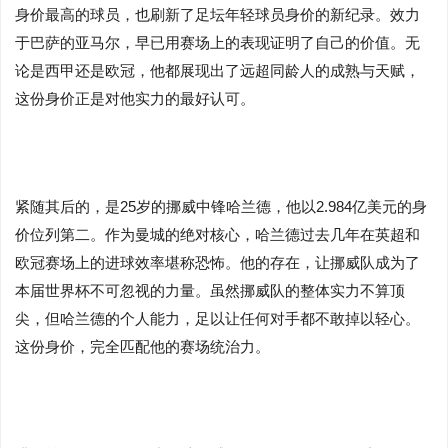
身价最高的球员，也刷新了足坛年轻球员身价的新纪录。效力
于巴萨的亚马尔，早已用赛场上的表现证明了自己的价值。无
论是西甲还是欧冠，他都展现出了远超同龄人的成熟与天赋，
这份身价正是对他实力的最好认可。
紧随其后的，是25岁的挪威中锋哈兰德，他以2.984亿美元的身
价位列第二。作为曼城的绝对核心，哈兰德过去几年在英超和
欧冠赛场上的进球效率堪称恐怖。他的存在，让挪威队成为了
本届世界杯不可忽视的力量。虽然挪威队的整体实力不算顶
尖，但哈兰德的个人能力，足以让任何对手都不敢掉以轻心。
这份身价，完全匹配他的赛场统治力。