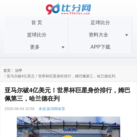
首 页
足球比分
篮球比分
资料大全
更多
APP下载
首页
法甲
亚马尔破4亿美元！世界杯巨星身价排行，姆巴佩第三，哈兰德在列
亚马尔破4亿美元！世界杯巨星身价排行，姆巴
佩第三，哈兰德在列
2026-06-04 10:56
来源:新浪网体育