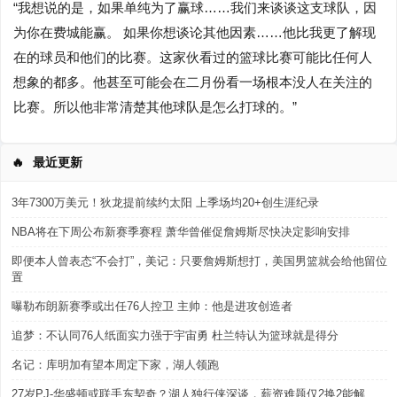
“我想说的是，如果单纯为了赢球……我们来谈谈这支球队，因
为你在费城能赢。 如果你想谈论其他因素……他比我更了解现
在的球员和他们的比赛。这家伙看过的篮球比赛可能比任何人
想象的都多。他甚至可能会在二月份看一场根本没人在关注的
比赛。所以他非常清楚其他球队是怎么打球的。”
🔥
最近更新
3年7300万美元！狄龙提前续约太阳 上季场均20+创生涯纪录
NBA将在下周公布新赛季赛程 萧华曾催促詹姆斯尽快决定影响安排
即便本人曾表态“不会打”，美记：只要詹姆斯想打，美国男篮就会给他留位
置
曝勒布朗新赛季或出任76人控卫 主帅：他是进攻创造者
追梦：不认同76人纸面实力强于宇宙勇 杜兰特认为篮球就是得分
名记：库明加有望本周定下家，湖人领跑
27岁PJ-华盛顿或联手东契奇？湖人独行侠深谈，薪资难题仅2换2能解