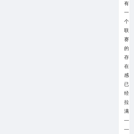
有
一
个
联
赛
的
存
在
感
已
经
拉
满
—
—