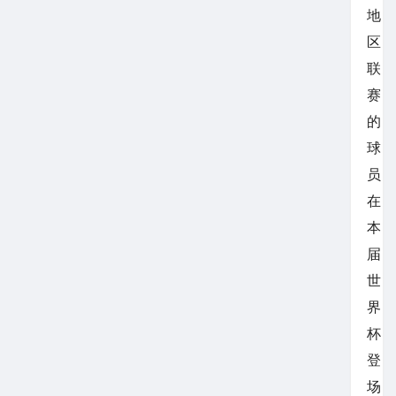
地
区
联
赛
的
球
员
在
本
届
世
界
杯
登
场