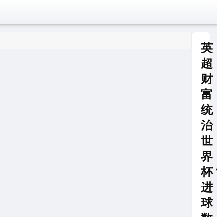
英
超
财
富
统
治
世
界
杯
进
球