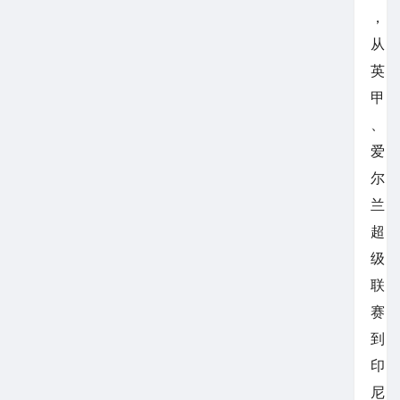
，
从
英
甲
、
爱
尔
兰
超
级
联
赛
到
印
尼