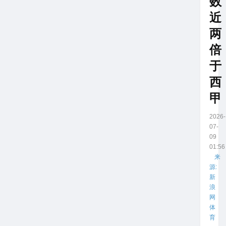
数
近
两
倍
于
西
甲
2026-
07-
09
01:56
来
源:
新
浪
网
体
育