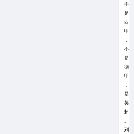
不
是
西
甲
，
不
是
德
甲
，
是
英
超
。
到