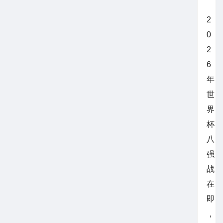
2
0
2
6
年
世
界
杯
八
强
战
在
即
，