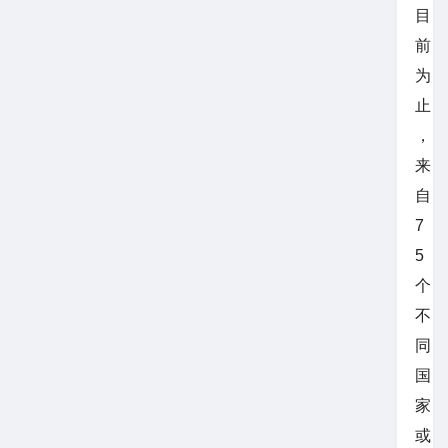
目
前
为
止
，
来
自
7
5
个
不
同
国
家
或