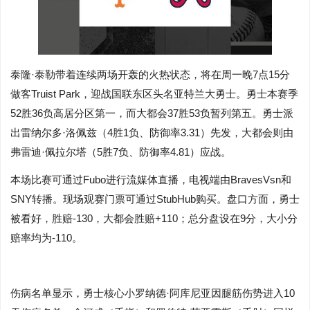
泰隆·泰勒带着连续两场开轰的火热状态，将在周一晚7点15分
做客Truist Park，迎战国联东区头名亚特兰大勇士。勇士本赛季
52胜36负高居分区第一，而大都会37胜53负暂列第五。勇士派
出雷纳尔多·洛佩兹（4胜1负、防御率3.31）先发，大都会则由
弗雷迪·佩拉尔塔（5胜7负、防御率4.81）应战。
本场比赛可通过Fubo进行流媒体直播，电视端由BravesVsn和
SNY转播。现场观赛门票可通过StubHub购买。盘口方面，勇士
被看好，胜赔-130，大都会胜赔+110；总分盘设在9分，大小分
赔率均为-110。
伤病名单显示，勇士核心小罗纳德·阿库尼亚因腿筋伤势进入10