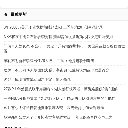
🔥
最近更新
3年7300万美元！狄龙提前续约太阳 上季场均20+创生涯纪录
NBA将在下周公布新赛季赛程 萧华曾催促詹姆斯尽快决定影响安排
即便本人曾表态“不会打”，美记：只要詹姆斯想打，美国男篮就会给他留位
置
曝勒布朗新赛季或出任76人控卫 主帅：他是进攻创造者
追梦：不认同76人纸面实力强于宇宙勇 杜兰特认为篮球就是得分
名记：库明加有望本周定下家，湖人领跑
27岁PJ-华盛顿或联手东契奇？湖人独行侠深谈，薪资难题仅2换2能解
一些NBA分析师提出了凯尔特人队，可能从勇士队引进库里的可能性
名帅塞尔夫评昔日爱徒夏季联赛表现：表现最好，但未到最佳
杨瀚森新队友来了！开拓者官宣签约索汉 一年无保障合同竞争上岗