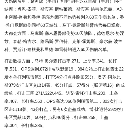
天伤病名单，金河成（手指）和罗伯特·苏亚雷斯（手肘）同样
缺席；肖恩·墨菲、斯宾塞·斯特莱德、斯宾塞·施韦伦巴赫、AJ·
史密斯-肖弗和乔伊·温茨均因不同伤势被列入60天伤病名单，乔
·希门尼斯膝伤同样60天缺阵，马丁·佩雷斯前臂伤势每日观察。
大都会方面，马库斯·塞米恩臀部伤势10天缺阵，德德尼尔·努涅
兹、泰勒·梅吉尔、路易斯·罗伯特、克莱·霍姆斯、豪尔赫·波兰
科、贾斯汀·哈根曼和里德·加雷特均进入60天伤病名单。
打击数据方面，马特·奥尔森打击率.271、上垒率.341、长打
率.531，OPS达到.872排名联盟第19，384次站上打击区轰出22
发本垒打列联盟第9，打下54分打点并跑回59分。奥齐·阿尔比
斯379次打击区交出14轰、49分打点、57得分（联盟第16）的成
绩单，打击三围.271/.322/.445。胡安·索托打击率.299、上垒
率.407、长打率.559，OPS高达.966位列联盟第二，303次打击
区击出18轰、43分打点，另有6次盗垒成功。博·比谢特392次打
击区贡献10轰、50分打点和46得分，打击率.258、上垒
率.304、长打率.385。